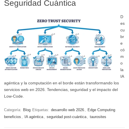
Seguridad Cuántica
D
es
cu
br
e
có
m
o
la
IA
agéntica y la computación en el borde están transformando los
servicios web en 2026. Tendencias, seguridad y el impacto del
Low-Code.
Categoría:
Blog
Etiquetas:
desarrollo web 2026
,
Edge Computing
beneficios
,
IA agéntica
,
seguridad post-cuántica
,
taurosites