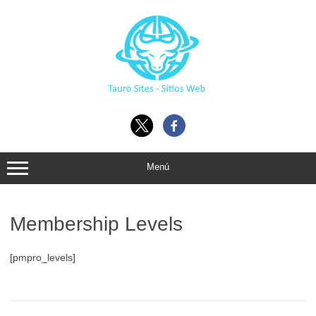
Ir
al
contenido
Menú
Membership Levels
[pmpro_levels]