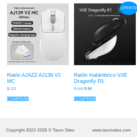
¡OFERTA!
Ratón AJAZZ AJ139 V2
Ratón Inalámbrico VXE
MC
Dragonfly R1
Original
Current
$
112
$
196
$
94
price
price
was:
is:
COMPRAR
COMPRAR
$ 196.
$ 94.
Copyright 2022-2026 © Tauro Sites
www.taurosites.com